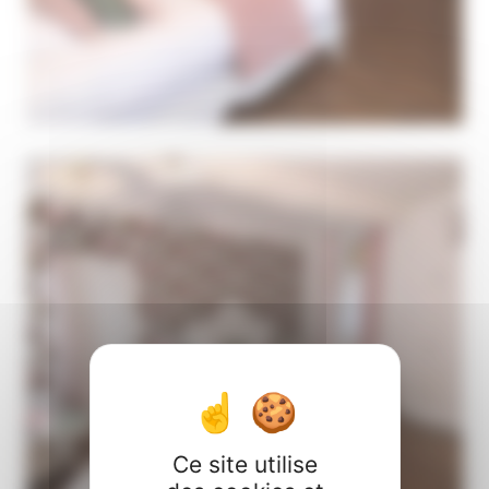
Ce site utilise